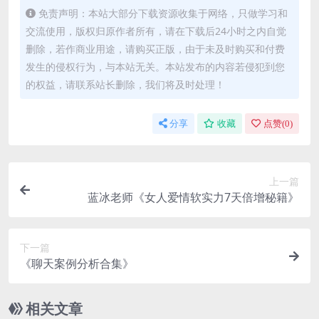
免责声明：本站大部分下载资源收集于网络，只做学习和
交流使用，版权归原作者所有，请在下载后24小时之内自觉
删除，若作商业用途，请购买正版，由于未及时购买和付费
发生的侵权行为，与本站无关。本站发布的内容若侵犯到您
的权益，请联系站长删除，我们将及时处理！
分享
收藏
点赞(
0
)
上一篇
蓝冰老师《女人爱情软实力7天倍增秘籍》
下一篇
《聊天案例分析合集》
相关文章