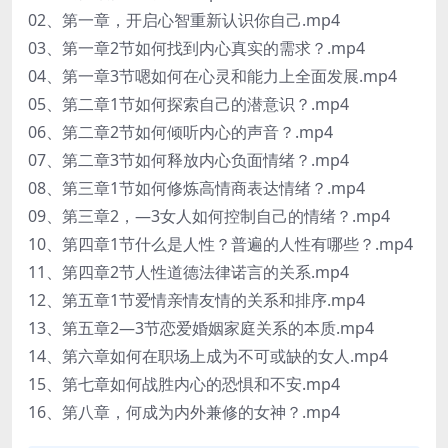
02、第一章，开启心智重新认识你自己.mp4
03、第一章2节如何找到内心真实的需求？.mp4
04、第一章3节嗯如何在心灵和能力上全面发展.mp4
05、第二章1节如何探索自己的潜意识？.mp4
06、第二章2节如何倾听内心的声音？.mp4
07、第二章3节如何释放内心负面情绪？.mp4
08、第三章1节如何修炼高情商表达情绪？.mp4
09、第三章2，—3女人如何控制自己的情绪？.mp4
10、第四章1节什么是人性？普遍的人性有哪些？.mp4
11、第四章2节人性道德法律诺言的关系.mp4
12、第五章1节爱情亲情友情的关系和排序.mp4
13、第五章2—3节恋爱婚姻家庭关系的本质.mp4
14、第六章如何在职场上成为不可或缺的女人.mp4
15、第七章如何战胜内心的恐惧和不安.mp4
16、第八章，何成为内外兼修的女神？.mp4