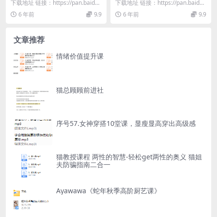
三部曲！
下载地址 链接：https://pan.baidu.
下载地址 链接：https://pan.baidu.
com/s/11bbYPBC...
com/s/1z_05Fwz...
6 年前
9.9
6 年前
9.9
文章推荐
情绪价值提升课
猫总顾顾前进社
序号57.女神穿搭10堂课，显瘦显高穿出高级感
猫教授课程 两性的智慧-轻松get两性的奥义 猫姐
夫防骗指南二合一
Ayawawa《蛇年秋季高阶厨艺课》