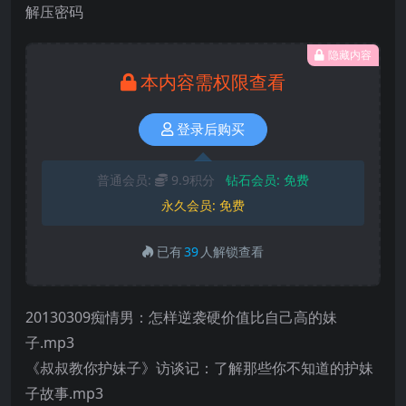
解压密码
隐藏内容
本内容需权限查看
登录后购买
普通会员:
9.9积分
钻石会员:
免费
永久会员:
免费
已有
39
人解锁查看
20130309痴情男：怎样逆袭硬价值比自己高的妹
子.mp3
《叔叔教你护妹子》访谈记：了解那些你不知道的护妹
子故事.mp3