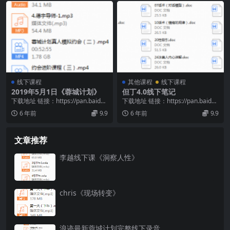
线下课程
其他课程
线下课程
2019年5月1日《蓉城计划》
但丁4.0线下笔记
下载地址 链接：https://pan.baidu.
下载地址 链接：https://pan.baidu.
com/s/1W0vUYFx...
com/s/1SUA4WQA...
6 年前
9.9
6 年前
9.9
文章推荐
李越线下课《洞察人性》
chris《现场转变》
浪迹最新蓉城计划完整线下录音