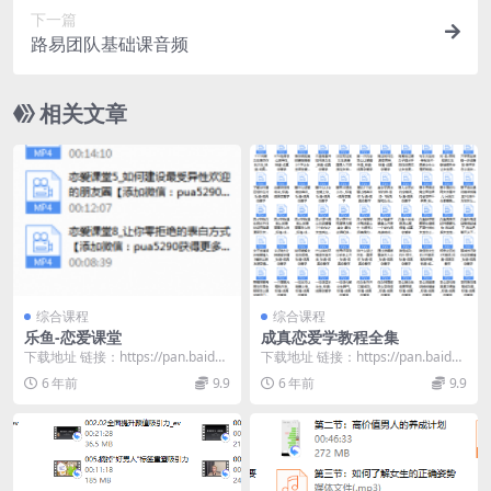
下一篇
路易团队基础课音频
相关文章
综合课程
综合课程
乐鱼-恋爱课堂
成真恋爱学教程全集
下载地址 链接：https://pan.baidu.
下载地址 链接：https://pan.baidu.
com/s/1h6z3PqZ...
com/s/1E5wi-_g...
6 年前
9.9
6 年前
9.9