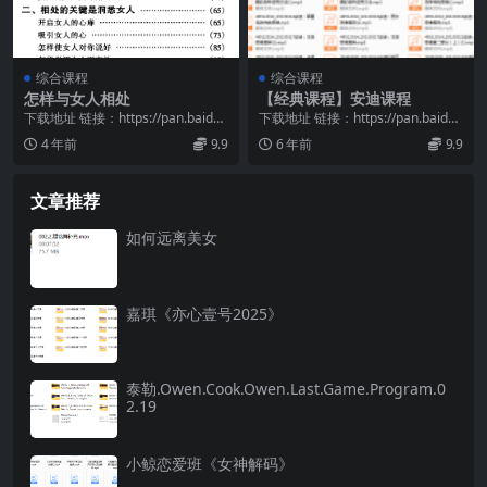
综合课程
综合课程
怎样与女人相处
【经典课程】安迪课程
下载地址 链接：https://pan.baidu.
下载地址 链接：https://pan.baidu.
com/s/1r5s4g0N...
com/s/15wfBztU...
4 年前
9.9
6 年前
9.9
文章推荐
如何远离美女
嘉琪《亦心壹号2025》
泰勒.Owen.Cook.Owen.Last.Game.Program.0
2.19
小鲸恋爱班《女神解码》