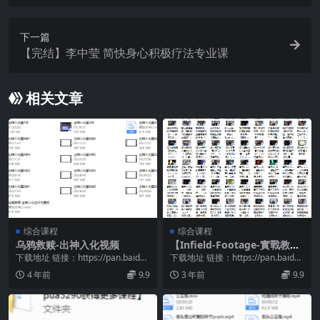
下一篇
【完结】李中莹 简快身心积极疗法专业课
相关文章
综合课程
综合课程
乌鸦救赎-出神入化视频
【Infield-Footage-實戰教
學】-搭訕大師TV
下载地址 链接：https://pan.baidu.
下载地址 链接：https://pan.baidu.
com/s/1Etr3Fcu...
com/s/1775HTFo...
4 年前
9.9
3 年前
9.9