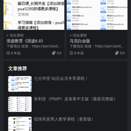
综合课程
综合课程
浪迹教育《浪迹6.0》
马克白金版
下载地址 链接：https://pan.baidu.
下载地址 链接：https://pan.baidu.
com/s/1BWchlXC...
com/s/1bDlNZGD...
6 年前
9.9
6 年前
9.9
文章推荐
七分学堂-钻石会员专享课程！
朱利安《PIMP》皮条客中文版《最新完整版》
馄饨哥真男人教学课程（更新版）